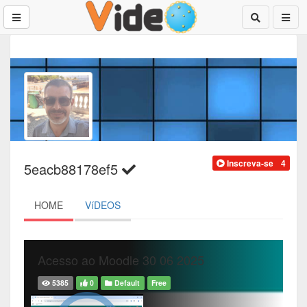
Inscreva-se
4
5eacb88178ef5
HOME
VíDEOS
Acesso ao Moodle 30 06 2025
5385
0
Default
Free